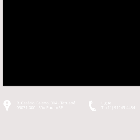
R. Cesário Galeno, 304 - Tatuapé
Ligue
03071-000 - São Paulo/SP​
T: (11) 91245-4484